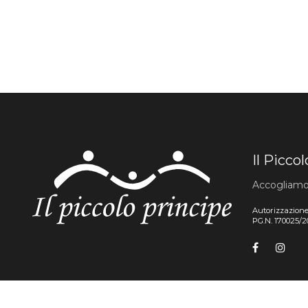
Il Picco
Accogliamo r
Autorizzazione
PG.N. 170025/2