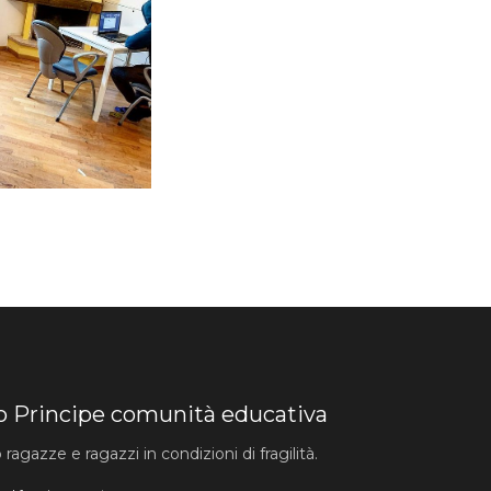
lo Principe comunità educativa
agazze e ragazzi in condizioni di fragilità.