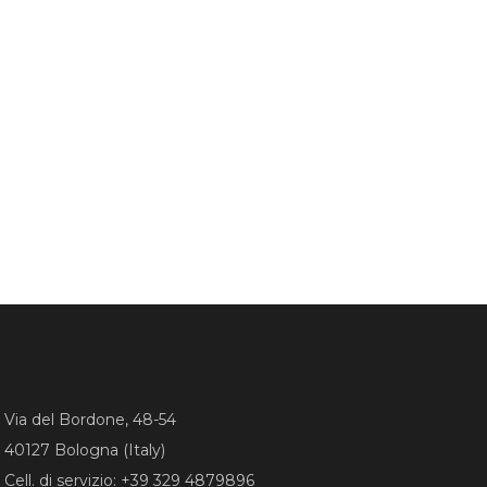
Via del Bordone, 48-54
40127 Bologna (Italy)
Cell. di servizio: +39 329 4879896